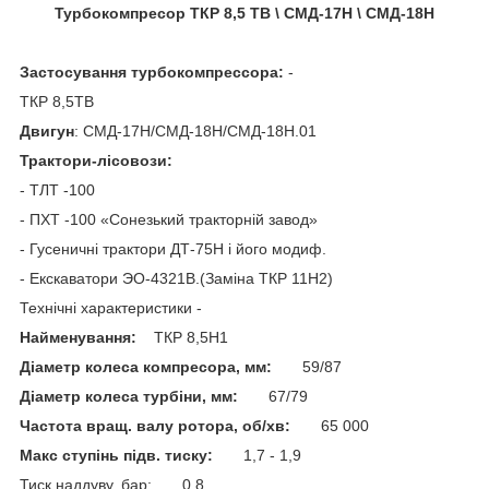
Турбокомпресор ТКР 8,5 ТВ \ СМД-17Н \ СМД-18Н
Застосування турбокомпрессора:
-
ТКР 8,5ТВ
Двигун
: СМД-17Н/СМД-18Н/СМД-18Н.01
Трактори-лісовози:
- ТЛТ -100
- ПХТ -100 «Сонезький тракторній завод»
- Гусеничні трактори ДТ-75Н і його модиф.
- Екскаватори ЭО-4321В.(Заміна ТКР 11Н2)
Технічні характеристики -
Найменування:
ТКР 8,5H1
Діаметр колеса компресора, мм:
59/87
Діаметр колеса турбіни, мм:
67/79
Частота вращ. валу ротора, об/хв:
65 000
Макс ступінь підв. тиску:
1,7 - 1,9
Тиск наддуву, бар: 0,8