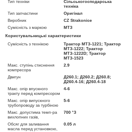
Тип техніки
Сільськогосподарська
техніка
Тип запчастини
Оригінал
Виробник
CZ Strakonice
Сумісність з маркою
МТЗ
Користувальницькі характеристики
Сумісність з технікою
Трактор МТЗ-1221; Трактор
МТЗ-1222; Трактор
МТЗ-1222D; Трактор
МТЗ-1523
Макс. ступінь стиснення
2.9
компресора
Двигун
Д260.1; Д260.2; Д260.8;
Д260.4-16; Д260.4-18
Макс. опір впускного
4-6
тракту перед компресором
Макс. опір випускного
5-6
трубопроводу за турбіною
Макс. допустима темп-ра
700 °З
вихлопних газів,
Обсяг для заливання
0.05 л
масла перед установкою,