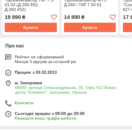
Турбокомпресор ТКР 7.1-
Турбокомпресор МТЗ
Тур
01.03 (Д-260.9S2,
Д-260 / ТКР 7.00.01
"Сл
Д-260.4S2)
К27-
19 890
14 890
17 
₴
₴
Купити
Купити
Про нас
Рейтинг не сформований
Менше 5 відгуків за останній рік
Працює з 02.02.2013
м. Запоріжжя
69000, вулиця Олександрівська, 35, Офіс 612 Бізнес
центр "Елемент", Запоріжжя, Україна
Контакти
Сьогодні працює з 09:00 до 20:00
Показати весь графік роботи