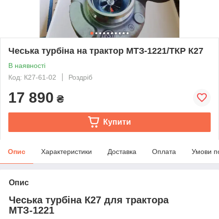
Чеська турбіна на трактор МТЗ-1221/ТКР К27
В наявності
Код: К27-61-02
Роздріб
17 890
₴
Купити
Опис
Характеристики
Доставка
Оплата
Умови п
Опис
Чеська турбіна К27 для трактора
МТЗ-1221