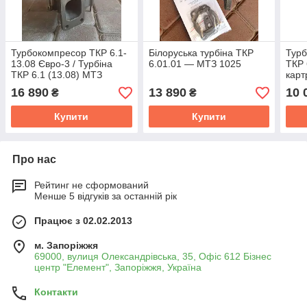
Турбокомпресор ТКР 6.1-
Білоруська турбіна ТКР
Турб
13.08 Євро-3 / Турбіна
6.01.01 — МТЗ 1025
ТКР 
ТКР 6.1 (13.08) МТЗ
кар
(ММЗ) / Д-245.S2,
16 890
13 890
10 
₴
₴
Д-245.2S2
Купити
Купити
Про нас
Рейтинг не сформований
Менше 5 відгуків за останній рік
Працює з 02.02.2013
м. Запоріжжя
69000, вулиця Олександрівська, 35, Офіс 612 Бізнес
центр "Елемент", Запоріжжя, Україна
Контакти