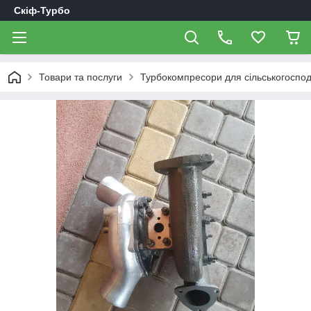
Скіф-Турбо
Товари та послуги
Турбокомпресори для сільськогоспод