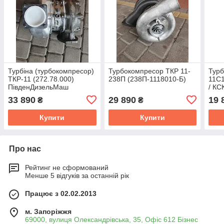
Турбіна (турбокомпресор)
Турбокомпресор ТКР 11-
Тур
ТКР-11 (272.78.000)
238П (238П-1118010-Б)
11С1
ПівденДизельМаш
/ КС
33 890
29 890
19 
₴
₴
Купити
Купити
Про нас
Рейтинг не сформований
Менше 5 відгуків за останній рік
Працює з 02.02.2013
м. Запоріжжя
69000, вулиця Олександрівська, 35, Офіс 612 Бізнес