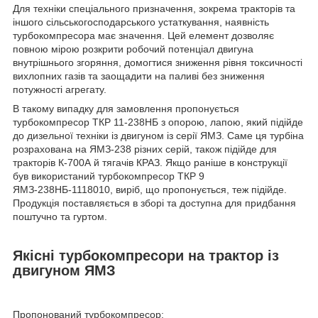
Для техніки спеціального призначення, зокрема тракторів та
іншого сільськогосподарського устаткування, наявність
турбокомпресора має значення. Цей елемент дозволяє
повною мірою розкрити робочий потенціал двигуна
внутрішнього згоряння, домогтися зниження рівня токсичності
вихлопних газів та заощадити на паливі без зниження
потужності агрегату.
В такому випадку для замовлення пропонується
турбокомпресор ТКР 11-238НБ з опорою, лапою, який підійде
до дизельної техніки із двигуном із серії ЯМЗ. Саме ця турбіна
розрахована на ЯМЗ-238 різних серій, також підійде для
тракторів К-700А й тягачів КРАЗ. Якщо раніше в конструкції
був використаний турбокомпресор ТКР 9
ЯМЗ-238НБ-1118010, виріб, що пропонується, теж підійде.
Продукція поставляється в зборі та доступна для придбання
поштучно та гуртом.
Якісні турбокомпресори на трактор із
двигуном ЯМЗ
Пропонований турбокомпресор: