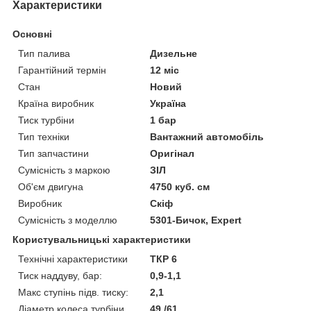
Характеристики
Основні
Тип палива
Дизельне
Гарантійний термін
12 міс
Стан
Новий
Країна виробник
Україна
Тиск турбіни
1 бар
Тип техніки
Вантажний автомобіль
Тип запчастини
Оригінал
Сумісність з маркою
ЗІЛ
Об'єм двигуна
4750 куб. см
Виробник
Скіф
Сумісність з моделлю
5301-Бичок, Expert
Користувальницькі характеристики
Технічні характеристики
ТКР 6
Тиск наддуву, бар:
0,9-1,1
Макс ступінь підв. тиску:
2,1
Діаметр колеса турбіни,
49 /61