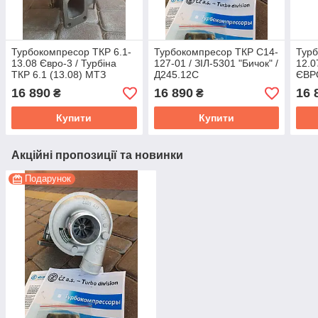
Турбокомпресор ТКР 6.1-
Турбокомпресор ТКР С14-
Турб
13.08 Євро-3 / Турбіна
127-01 / ЗІЛ-5301 "Бичок" /
12.0
ТКР 6.1 (13.08) МТЗ
Д245.12С
ЄВР
(ММЗ) / Д-245.S2,
16 890
16 890
16 
₴
₴
Д-245.2S2
Купити
Купити
Акційні пропозиції та новинки
Подарунок