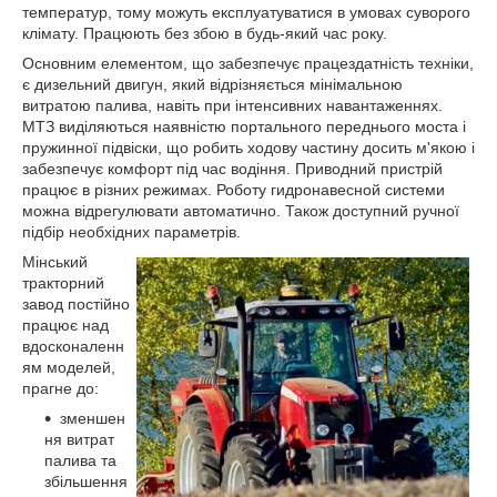
температур, тому можуть експлуатуватися в умовах суворого
клімату. Працюють без збою в будь-який час року.
Основним елементом, що забезпечує працездатність техніки,
є дизельний двигун, який відрізняється мінімальною
витратою палива, навіть при інтенсивних навантаженнях.
МТЗ виділяються наявністю портального переднього моста і
пружинної підвіски, що робить ходову частину досить м'якою і
забезпечує комфорт під час водіння. Приводний пристрій
працює в різних режимах. Роботу гидронавесной системи
можна відрегулювати автоматично. Також доступний ручної
підбір необхідних параметрів.
Мінський
тракторний
завод постійно
працює над
вдосконаленн
ям моделей,
прагне до:
зменшен
ня витрат
палива та
збільшення