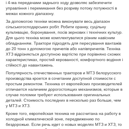
і 4-ма передачами заднього ходу дозволяє забезпечити
управління і перемикання без розриву потоку потужності в
межах кожного діапазону.
За допомогою техніки можна виконувати весь діапазон
сільськогосподарських робіт. Робити оранку, суцільну
культивацію, боронування, посів зернових і технічних культур.
Для цього техніка може комплектуватися різним навісним
обладнанням. Трактори підходять для пересування вантажів
до 20 тонн з допомогою причепів або напівпричепів. Техніка
ХТЗ відрізняється доступною вартістю при порівняно схожих
характеристиках, простий керованості, комфортного водіння і
стійкості до навантажень.
Популярность отечественных тракторов и МТЗ белорусского
производства кроется в сочетании доступной стоимости с
простым ремонтом. Техника от европейских производителей
отличается наличием дорогостоящих механизмов, которые в
случае поломки требуют использования оригинальных
деталей. Стоимость последних в несколько раз больше, чем
у МТЗ и ХТЗ.
Кроме того, европейская техника не рассчитана на работу в
холодной климатической зоне, передвижению по
бездорожью. Если речь идет о новых моделях МТЗ и ХТЗ, то