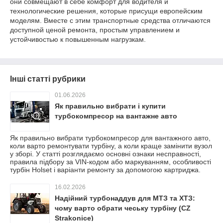
они совмещают в себе комфорт для водителя и
технологические решения, которые присущи европейским
моделям. Вместе с этим транспортные средства отличаются
доступной ценой ремонта, простым управлением и
устойчивостью к повышенным нагрузкам.
Інші статті рубрики
01.06.2026
Як правильно вибрати і купити
турбокомпресор на вантажне авто
Як правильно вибрати турбокомпресор для вантажного авто,
коли варто ремонтувати турбіну, а коли краще замінити вузол
у зборі. У статті розглядаємо основні ознаки несправності,
правила підбору за VIN-кодом або маркуванням, особливості
турбін Holset і варіанти ремонту за допомогою картриджа.
16.02.2026
Надійний турбонаддув для МТЗ та ХТЗ:
чому варто обрати чеську турбіну (CZ
Strakonice)