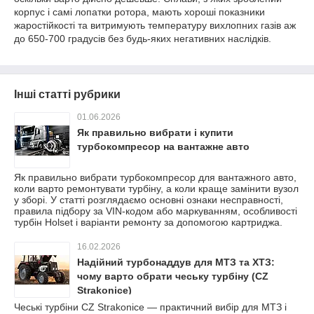
корпус і самі лопатки ротора, мають хороші показники
жаростійкості та витримують температуру вихлопних газів аж
до 650-700 градусів без будь-яких негативних наслідків.
Інші статті рубрики
01.06.2026
Як правильно вибрати і купити
турбокомпресор на вантажне авто
Як правильно вибрати турбокомпресор для вантажного авто,
коли варто ремонтувати турбіну, а коли краще замінити вузол
у зборі. У статті розглядаємо основні ознаки несправності,
правила підбору за VIN-кодом або маркуванням, особливості
турбін Holset і варіанти ремонту за допомогою картриджа.
16.02.2026
Надійний турбонаддув для МТЗ та ХТЗ:
чому варто обрати чеську турбіну (CZ
Strakonice)
Чеські турбіни CZ Strakonice — практичний вибір для МТЗ і