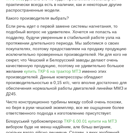
практически всегда есть в наличии, как и некоторые другие
распространенные модели.
Какого производителя выбрать?
Если речь идет о первой замене системы нагнетания, то
подобный вопрос не удивителен. Хочется не попасть на
подделку, будучи уверенным в стабильной работе узла на
протяжении длительного периода. Мы заботимся о своих
покупателях, поэтому предоставляем на продажу продукцию
исключительно проверенных производителей. Ни для кого не
секрет, что Чешский и Белорусский заводы делают очень
качественную продукцию, поэтому не удивительно большое
желание
купить ТКР 6 на трактор МТЗ
именно этих
производителей. Данные компрессоры обладают
производительностью в 0,15 кг/с, чего вполне достаточно для
обеспечения нормальной работы двигателей линейки ММЗ и
Д245.
Чисто конструкционно турбины между собой очень похожи,
но беря в руки чешский экземпляр, все же ощущение более
ответственного подхода к изготовлению присутствует.
Білоруський турбокомпресор
ТКР 6.00.01 купити на МТЗ
вибором буде не менш надійним, але більш вигідним,
оскільки варто дійсно дешевше. Сплави, з яких зроблений