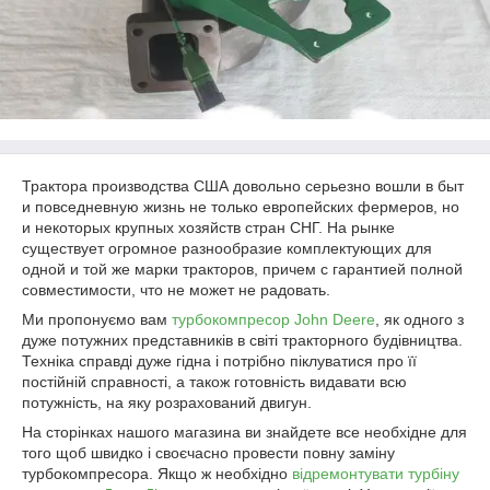
Трактора производства США довольно серьезно вошли в быт
и повседневную жизнь не только европейских фермеров, но
и некоторых крупных хозяйств стран СНГ. На рынке
существует огромное разнообразие комплектующих для
одной и той же марки тракторов, причем с гарантией полной
совместимости, что не может не радовать.
Ми пропонуємо вам
турбокомпресор
John Deere
, як одного з
дуже потужних представників в світі тракторного будівництва.
Техніка справді дуже гідна і потрібно піклуватися про її
постійній справності, а також готовність видавати всю
потужність, на яку розрахований двигун.
На сторінках нашого магазина ви знайдете все необхідне для
того щоб швидко і своєчасно провести повну заміну
турбокомпресора. Якщо ж необхідно
відремонтувати турбіну