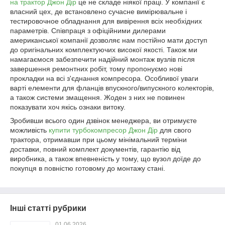
на трактор Джон Дір
це не складе ніякої праці. У компанії є
власний цех, де встановлено сучасне вимірювальне і
тестировочное обладнання для вивірення всіх необхідних
параметрів. Співпраця з офіційними дилерами
американської компанії дозволяє нам постійно мати доступ
до оригінальних комплектуючих високої якості. Також ми
намагаємося забезпечити надійний монтаж вузлів після
завершення ремонтних робіт, тому пропонуємо нові
прокладки на всі з'єднання компресора. Особливої уваги
варті елементи для фланців впускного/випускного колекторів,
а також системи змащення. Жоден з них не повинен
показувати хоч якісь ознаки витоку.
Зробивши всього один дзвінок менеджера, ви отримуєте
можливість
купити турбокомпресор Джон Дір
для свого
трактора, отримавши при цьому мінімальний терміни
доставки, повний комплект документів, гарантію від
виробника, а також впевненість у тому, що вузол доїде до
покупця в повністю готовому до монтажу стані.
Інші статті рубрики
01.06.2026