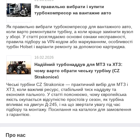
Як правильно вибрати і купити
турбокомпресор на вантажне авто
Як правильно вибрати турбокомпресор для вантажного авто,
коли варто ремонтувати турбіну, а коли краще замінити вузол
у зборі. У статті розглядаємо основні ознаки несправності,
правила підбору за VIN-кодом або маркуванням, особливості
турбін Holset і варіанти ремонту за допомогою картриджа.
16.02.2026
Надійний турбонаддув для МТЗ та ХТЗ:
чому варто обрати чеську турбіну (CZ
Strakonice)
Чеські турбіни CZ Strakonice — практичний вибір для МТЗ і
ХТЗ, коли важливі ресурс, стабільний тиск наддуву та
економія пального. У статті пояснюємо, чому європейська
якість окупається відсутністю простоїв у сезон, як турбіна
впливає на двигун Д-245, і на що звертати увагу під час
підбору та монтажу. Посилання на каталоги для замовлення
з гарантією.
Про нас