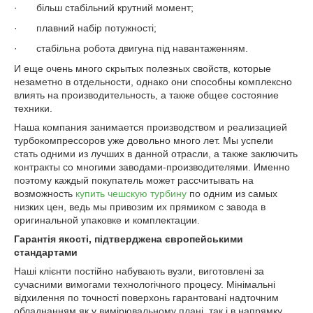
·
більш стабільний крутний момент;
·
плавний набір потужності;
·
стабільна робота двигуна під навантаженням.
И еще очень много скрытых полезных свойств, которые
незаметно в отдельности, однако они способны комплексно
влиять на производительность, а также общее состояние
техники.
Наша компания занимается производством и реализацией
турбокомпрессоров уже довольно много лет. Мы успели
стать одними из лучших в данной отрасли, а также заключить
контракты со многими заводами-производителями. Именно
поэтому каждый покупатель может рассчитывать на
возможность
купить чешскую турбину
по одним из самых
низких цен, ведь мы привозим их прямиком с завода в
оригинальной упаковке и комплектации.
Гарантія якості, підтверджена європейськими
стандартами
Наші клієнти постійно набувають вузли, виготовлені за
сучасними вимогами технологічного процесу. Мінімальні
відхилення по точності поверхонь гарантовані надточним
обладнанням як у вимірювальному плані, так і в напрямку