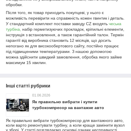
обробки.
Після того, як товар приходить покупцеві, у нього є
можливість перевірити на справжність кожен гвинтик і деталь.
У стандартний комплект поставки заводу CZ входять
чеська
турбіна,
набір герметизуючих прокладок, кріпильні елементи,
інструкція з встановлення, а також гарантійний талон. Термін
гарантії від виробника становить 12 місяців, що досить
непогано як для високообертового сайту, постійно працює
під підвищеними температурами. З нашою допомогою
можна здійснити швидкий замовлення, обробка якого займе
максимум 15 хвилин.
Інші статті рубрики
01.06.2026
Як правильно вибрати і купити
турбокомпресор на вантажне авто
Як правильно вибрати турбокомпресор для вантажного авто,
коли варто ремонтувати турбіну, а коли краще замінити вузол
у зборі. У статті розглядаємо основні ознаки несправності,