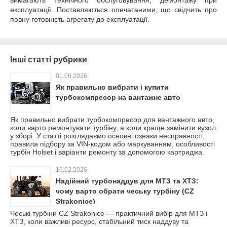
вимагають технічного обслуговування, демонтажу при
експлуатації. Поставляються опечатаними, що свідчить про
повну готовність агрегату до експлуатації.
Інші статті рубрики
01.06.2026
Як правильно вибрати і купити
турбокомпресор на вантажне авто
Як правильно вибрати турбокомпресор для вантажного авто,
коли варто ремонтувати турбіну, а коли краще замінити вузол
у зборі. У статті розглядаємо основні ознаки несправності,
правила підбору за VIN-кодом або маркуванням, особливості
турбін Holset і варіанти ремонту за допомогою картриджа.
16.02.2026
Надійний турбонаддув для МТЗ та ХТЗ:
чому варто обрати чеську турбіну (CZ
Strakonice)
Чеські турбіни CZ Strakonice — практичний вибір для МТЗ і
ХТЗ, коли важливі ресурс, стабільний тиск наддуву та