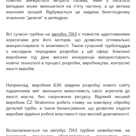
помітно знижуються витрата палива, який у багатьох
випадках може зменшитися на п'яту частину, а це велика
економія грошей. Відбувається це завдяки безотходному
згорянню "дизеля" в циліндрах.
Всі сучасні турбіни на
автобус ПАЗ
є повністю адаптованими
агрегатами для його моторів, що дозволяє оптимально
використовувати їх можливості. Також сучасний турбонаддув
є наслідком передових розробок у цій сфері. Компанії
виробники під дією високої конкуренції використовують
новітні технології в процесі розробки, виробництва, контролю
якості виробів.
Наприклад, виробник БЗА завдяки розробці нового сайту
підшипників зміг зменшити вимогливість своїх агрегатів до
якості масла, без скорочення ресурсу. Відомий чеський
виробник ČZ Strakonice робить ставку на ювелірну обробку
деталей турбін, а також балансування, що дозволяє надати
виробам відмінні робочі властивості при високій довговічності.
Встановлюються на автобус ПАЗ турбіни невибагливі, не