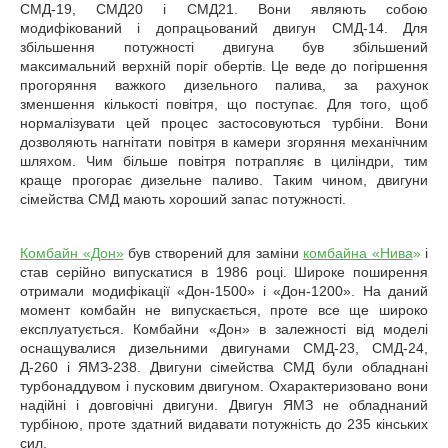
СМД-19, СМД20 і СМД21. Вони являють собою
модифікований і допрацьований двигун СМД-14. Для
збільшення потужності двигуна був збільшений
максимальний верхній поріг обертів. Це веде до погіршення
прогоряння важкого дизельного палива, за рахунок
зменшення кількості повітря, що поступає. Для того, щоб
нормалізувати цей процес застосовуються турбіни. Вони
дозволяють нагнітати повітря в камери згоряння механічним
шляхом. Чим більше повітря потрапляє в циліндри, тим
краще прогорає дизельне паливо. Таким чином, двигуни
сімейства СМД мають хороший запас потужності.
Комбайн «Дон»
був створений для заміни
комбайна «Нива
»
і
став серійно випускатися в 1986 році. Широке поширення
отримали модифікації «Дон-1500» і «Дон-1200». На даний
момент комбайн не випускається, проте все ще широко
експлуатується. Комбайни «Дон» в залежності від моделі
оснащувалися дизельними двигунами СМД-23, СМД-24,
Д-260 і ЯМЗ-238. Двигуни сімейства СМД були обладнані
турбонаддувом і пусковим двигуном. Охарактеризовано вони
надійні і довговічні двигуни. Двигун ЯМЗ не обладнаний
турбіною, проте здатний видавати потужність до 235 кінських
сил.