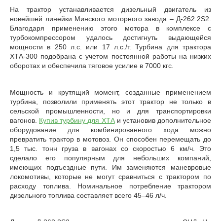
На трактор устанавливается дизельный двигатель из
новейшей линейки Минского моторного завода – Д-262.2S2.
Благодаря применению этого мотора в комплексе с
турбокомпрессором удалось достигнуть выдающейся
мощности в 250 л.с. или 17 л.с./т. Турбина для трактора
ХТА-300 подобрана с учетом постоянной работы на низких
оборотах и обеспечила тяговое усилие в 7000 кгс.
Мощность и крутящий момент, созданные применением
турбина, позволили применять этот трактор не только в
сельской промышленности, но и для транспортировки
вагонов.
Купив турбину для ХТА
и установив дополнительное
оборудование для комбинированного хода можно
превратить трактор в мотовоз. Он способен перемещать до
1,5 тыс. тонн груза в вагонах со скоростью 6 км/ч. Это
сделало его популярным для небольших компаний,
имеющих подъездные пути. Им заменяются маневровые
локомотивы, которые не могут сравниться с трактором по
расходу топлива. Номинальное потребление трактором
дизельного топлива составляет всего 45–46 л/ч.