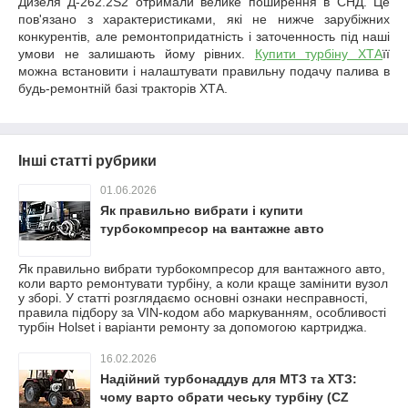
Дизеля Д-262.2S2 отримали велике поширення в СНД. Це
пов'язано з характеристиками, які не нижче зарубіжних
конкурентів, але ремонтопридатність і заточенность під наші
умови не залишають йому рівних.
Купити турбіну ХТА
її
можна встановити і налаштувати правильну подачу палива в
будь-ремонтній базі тракторів ХТА.
Інші статті рубрики
01.06.2026
Як правильно вибрати і купити
турбокомпресор на вантажне авто
Як правильно вибрати турбокомпресор для вантажного авто,
коли варто ремонтувати турбіну, а коли краще замінити вузол
у зборі. У статті розглядаємо основні ознаки несправності,
правила підбору за VIN-кодом або маркуванням, особливості
турбін Holset і варіанти ремонту за допомогою картриджа.
16.02.2026
Надійний турбонаддув для МТЗ та ХТЗ:
чому варто обрати чеську турбіну (CZ