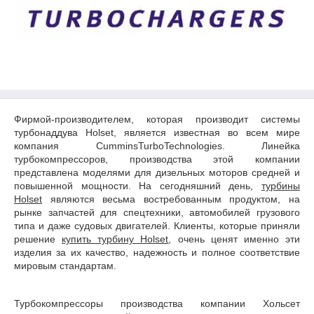
Фирмой-производителем, которая производит системы
турбонаддува Holset, является известная во всем мире
компания CumminsTurboTechnologies. Линейка
турбокомпрессоров, производства этой компании
представлена моделями для дизельных моторов средней и
повышенной мощности. На сегодняшний день,
турбины
Holset
являются весьма востребованным продуктом, на
рынке запчастей для спецтехники, автомобилей грузового
типа и даже судовых двигателей. Клиенты, которые приняли
решение
купить турбину Holset
, очень ценят именно эти
изделия за их качество, надежность и полное соответствие
мировым стандартам.
Турбокомпрессоры производства компании Хольсет