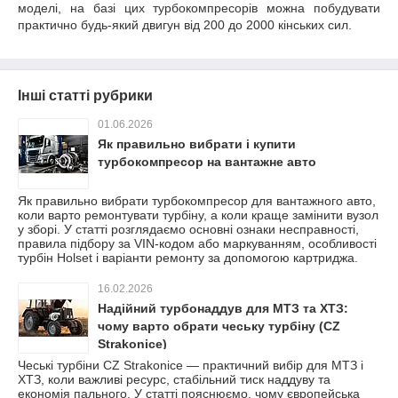
моделі, на базі цих турбокомпресорів можна побудувати
практично будь-який двигун від 200 до 2000 кінських сил.
Інші статті рубрики
01.06.2026
Як правильно вибрати і купити
турбокомпресор на вантажне авто
Як правильно вибрати турбокомпресор для вантажного авто,
коли варто ремонтувати турбіну, а коли краще замінити вузол
у зборі. У статті розглядаємо основні ознаки несправності,
правила підбору за VIN-кодом або маркуванням, особливості
турбін Holset і варіанти ремонту за допомогою картриджа.
16.02.2026
Надійний турбонаддув для МТЗ та ХТЗ:
чому варто обрати чеську турбіну (CZ
Strakonice)
Чеські турбіни CZ Strakonice — практичний вибір для МТЗ і
ХТЗ, коли важливі ресурс, стабільний тиск наддуву та
економія пального. У статті пояснюємо, чому європейська