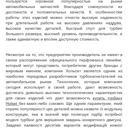
пользуются огромной популярностью на рынке
автомобильных запчастей благодаря совокупности их
достоинств и положительных качеств. К особенностям
работы этих изделий можно отнести высокую надежность
при длительной работе на высоких давлениях наддува,
высокое качество деталей, быстрый спул для турбин
большого размера, высокий уровень производительности, а
также адекватную и вполне доступную стоимость.
Несмотря на то, что предприятие производитель не имеет в
своем распоряжении официального перфоманса линейки,
который могут представить потребителю другие бренды с
мировым именем, компания Хольсет является одним из
наиболее передовых разработчиков турбонагнетателей на
автомобильном рынке. Технологии, которые компания
сегодня использует в своей работе, дают возможность
достигать довольно высоких технологических характеристик
для своих изделий что дает возможность
купить турбину
Holset
без каких-либо сомзмін. Ще одним параметром, який
сприяє популярності цих деталей можна назвати їх модульну
конструкцію, яка в значній мірі полегшує підбір потрібної
моделі турбіни для вирішення завдань конкретного двигуна.
Завдяки наявності десятків варіантів модифікацій кожної