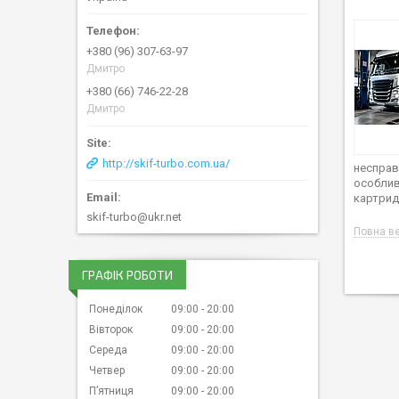
+380 (96) 307-63-97
Дмитро
+380 (66) 746-22-28
Дмитро
http://skif-turbo.com.ua/
несправ
особлив
картрид
skif-turbo@ukr.net
Повна ве
ГРАФІК РОБОТИ
Понеділок
09:00
20:00
Вівторок
09:00
20:00
Середа
09:00
20:00
Четвер
09:00
20:00
Пʼятниця
09:00
20:00