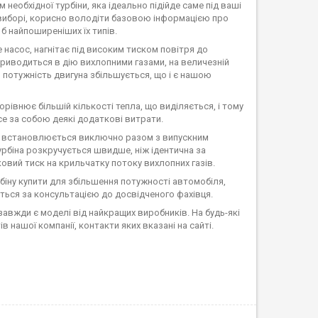
необхідної турбіни, яка ідеально підійде саме під ваші
 виборі, корисно володіти базовою інформацією про
 б найпоширеніших їх типів.
е насос, нагнітає під високим тиском повітря до
приводиться в дію вихлопними газами, на величезній
 потужність двигуна збільшується, що і є нашою
рівнює більшій кількості тепла, що виділяється, і тому
се за собою деякі додаткові витрати.
она встановлюється виключно разом з випускним
рбіна розкручується швидше, ніж ідентична за
овий тиск на крильчатку потоку вихлопних газів.
рбіну купити для збільшення потужності автомобіля,
ться за консультацією до досвідченого фахівця.
завжди є моделі від найкращих виробників. На будь-які
 нашої компанії, контакти яких вказані на сайті.