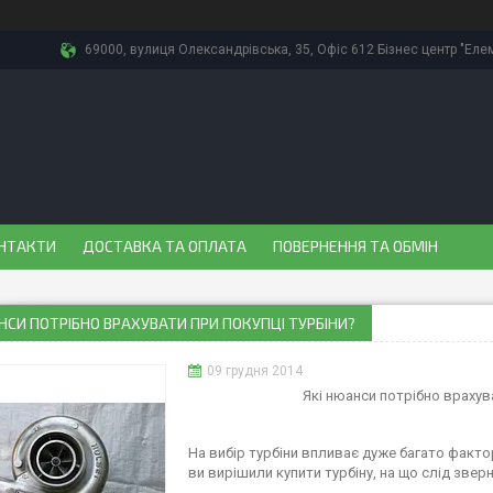
69000, вулиця Олександрівська, 35, Офіс 612 Бізнес центр "Еле
НТАКТИ
ДОСТАВКА ТА ОПЛАТА
ПОВЕРНЕННЯ ТА ОБМІН
НСИ ПОТРІБНО ВРАХУВАТИ ПРИ ПОКУПЦІ ТУРБІНИ?
09 грудня 2014
Які нюанси потрібно врахува
На вибір турбіни впливає дуже багато факто
ви вирішили купити турбіну, на що слід зверн