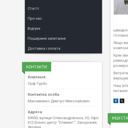
Статті
Про нас
Відгуки
швидкос
головн
Поширенні запитання
Якщо ви
компоне
Доставка і оплата
Крім зв
равнодл
розміро
КОНТАКТИ
Витрати
вирішув
Скіф-Турбо
Наш інт
питання 
Максименко Дмитро Миколайович
ІНШІ СТА
69000, вулиця Олександрівська, 35, Офіс
612 Бізнес центр "Елемент", Запоріжжя,
Україна