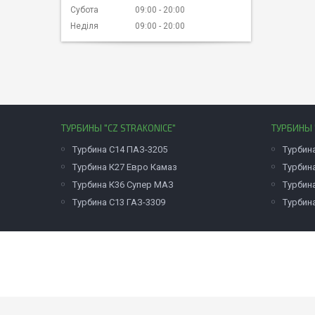
Субота
09:00
20:00
Неділя
09:00
20:00
ТУРБИНЫ "CZ STRAKONICE"
ТУРБИНЫ 
Турбина С14 ПАЗ-3205
Турбин
Турбина К27 Евро Камаз
Турбин
Турбина К36 Супер МАЗ
Турбина
Турбина С13 ГАЗ-3309
Турбин