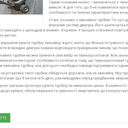
Самий головний нюанс – визначиться з типом 
вимоги. А для того, що б не помилитися при
особливості та технічні характеристики хоча
Отже, почнемо з звичайної турбіни. По суті ц
впускний системі двигуна. Його крильчатка 
ті виходять з циліндрів в момент згоряння. У процесі стиснення повітря
ою метою.
 вирішили купити турбіну звичайну, варто знати, що більше потужності до
нти всередині двигуна повинні відповідати прийдешнім змінам, що поне
ичайної турбіни можна зупинити свій вибір на твинскролловой. Але, в
инным колектором. Особливість полягає в тому, що твинскрилловая ту
м звичайна турбіна, але для цього необхідно завжди підтримувати однак
 на установку такої турбіни обійдуться дорожче, ніж на звичайну. Яку ту
ати вам. Що б не платити двічі, рекомендуємо перед придбанням зверне
ернет магазин пропонує купити турбіну за невисокою ціною. В наявності 
щодо купівлі, обслуговування та сумісності звертайтесь до консультантів
ТТІ