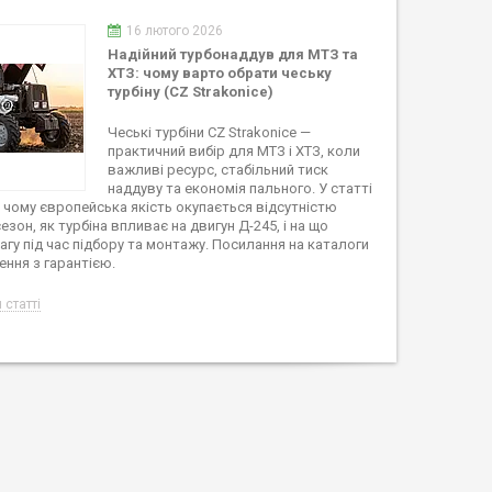
16 лютого 2026
Надійний турбонаддув для МТЗ та
ХТЗ: чому варто обрати чеську
турбіну (CZ Strakonice)
Чеські турбіни CZ Strakonice —
практичний вибір для МТЗ і ХТЗ, коли
важливі ресурс, стабільний тиск
наддуву та економія пального. У статті
чому європейська якість окупається відсутністю
езон, як турбіна впливає на двигун Д-245, і на що
агу під час підбору та монтажу. Посилання на каталоги
ння з гарантією.
 статті