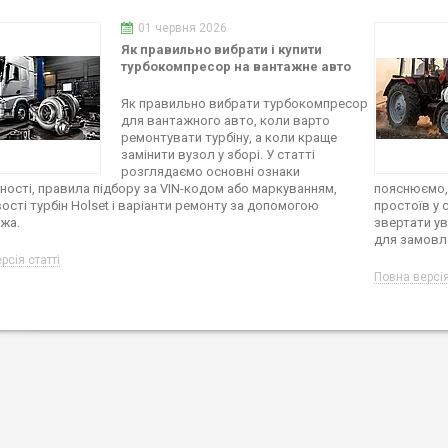
01 червня 2026
Як правильно вибрати і купити
турбокомпресор на вантажне авто
Як правильно вибрати турбокомпресор
для вантажного авто, коли варто
ремонтувати турбіну, а коли краще
замінити вузол у зборі. У статті
розглядаємо основні ознаки
ності, правила підбору за VIN-кодом або маркуванням,
пояснюємо, 
ості турбін Holset і варіанти ремонту за допомогою
простоїв у с
жа.
звертати ув
для замовле
рсія статті
Повна версія