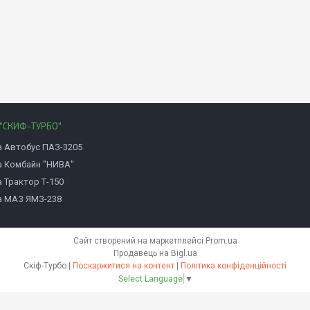
"СКИФ-ТУРБО"
а Автобус ПАЗ-3205
а Комбайн "НИВА"
 Трактор Т-150
а МАЗ ЯМЗ-238
Сайт створений на маркетплейсі
Prom.ua
Продавець на Bigl.ua
Скіф-Турбо |
Поскаржитися на контент
|
Політика конфіденційності
Select Language
▼