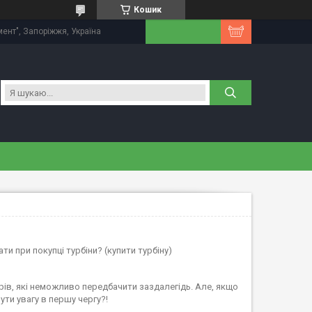
Кошик
мент", Запоріжжя, Україна
ти при покупці турбіни? (купити турбіну)
рів, які неможливо передбачити заздалегідь. Але, якщо
ути увагу в першу чергу?!