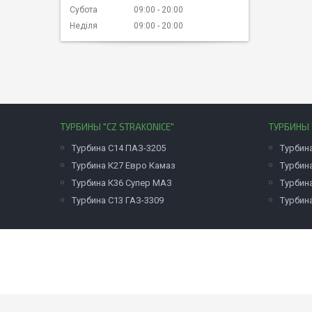
Субота
09:00
20:00
Неділя
09:00
20:00
ТУРБИНЫ "CZ STRAKONICE"
ТУРБИНЫ 
Турбина С14 ПАЗ-3205
Турбин
Турбина К27 Евро Камаз
Турбин
Турбина К36 Супер МАЗ
Турбина
Турбина С13 ГАЗ-3309
Турбин