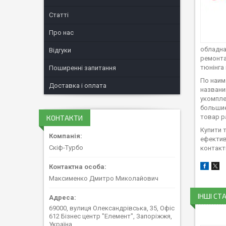
Статті
Про нас
обладна
Відгуки
ремонтам
тюнінга
Поширенні запитання
По наим
Доставка і оплата
названи
укомпле
большие
товар р
КОНТАКТИ
Купити 
ефектив
Скіф-Турбо
контакти
Максименко Дмитро Миколайович
ІНШІ СТА
69000, вулиця Олександрівська, 35, Офіс
612 Бізнес центр "Елемент", Запоріжжя,
Україна