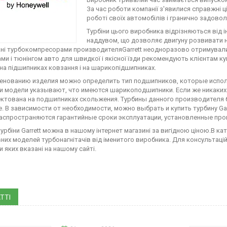
За час роботи компанії з'явилися справжні ці
роботі своїх автомобілів і гранично задово
Турбіни цього виробника відрізняються від 
наддувом, що дозволяє двигуну розвивати на
ні турбокомпресорами производителяGarrett неодноразово отримували п
и і тюнінгом авто для швидкої і якісної їзди рекомендують клієнтам куп
 на підшипниках ковзання і на шарикопідшипниках.
енованию изделия можно определить тип подшипников, которые исполь
и модели указывают, что имеются шарикоподшипники. Если же никаких а
ктована на подшипниках скольжения. Турбины данного производителя 
. В зависимости от необходимости, можно выбрать и купить турбину Ga
аспространяются гарантийные сроки эксплуатации, установленные про
турбіни Garrett можна в нашому інтернет магазині за вигідною ціною.В к
них моделей турбонагнітачів від іменитого виробника. Для консультаці
 яких вказані на нашому сайті.
ТТІ