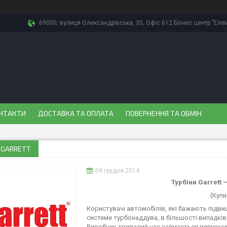
69000, вулиця Олександрівська, 35, Офіс 612 Бізнес центр "Еле
НТАКТИ
ДОСТАВКА ТА ОПЛАТА
ПОВЕРНЕННЯ ТА ОБМІН
 GARRETT
09 грудня 2014
Турбіни Garrett –
(Купи
Користувачі автомобілів, які бажають підв
системи турбонаддува, в більшості випадків 
Виробник тривалий час займається випуском 