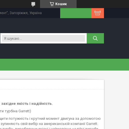
Кошик
мент", Запоріжжя, Україна
 західне якість і надійність.
ти турбіна Garrett)
ищити потужність і крутний момент двигуна за допомогою
зупиняють свій вибір на американській компанії Garrett.
турбін, виробляючи якісні і неймовірно надійні вироби.