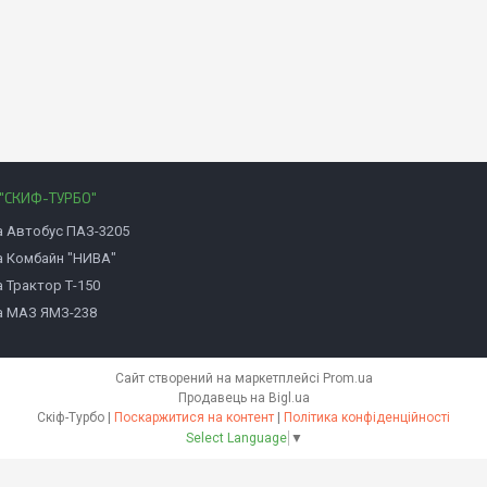
"СКИФ-ТУРБО"
а Автобус ПАЗ-3205
а Комбайн "НИВА"
 Трактор Т-150
а МАЗ ЯМЗ-238
Сайт створений на маркетплейсі
Prom.ua
Продавець на Bigl.ua
Скіф-Турбо |
Поскаржитися на контент
|
Політика конфіденційності
Select Language
▼