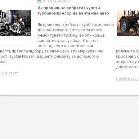
01 червня 2026
Як правильно вибрати і купити
турбокомпресор на вантажне авто
Як правильно вибрати турбокомпресор
для вантажного авто, коли варто
ремонтувати турбіну, а коли краще
замінити вузол у зборі. У статті
розглядаємо основні ознаки
ності, правила підбору за VIN-кодом або маркуванням,
пояснюємо, 
ості турбін Holset і варіанти ремонту за допомогою
простоїв у с
жа.
звертати ув
для замовле
рсія статті
Повна версія