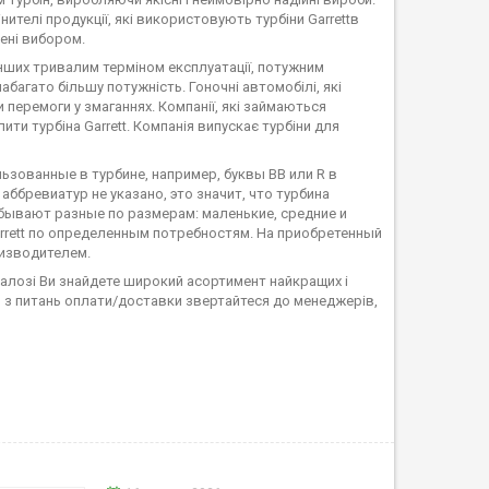
нителі продукції, які використовують турбіни Garrettв
лені вибором.
інших тривалим терміном експлуатації, потужним
багато більшу потужність. Гоночні автомобілі, які
еремоги у змаганнях. Компанії, які займаються
ити турбіна Garrett. Компанія випускає турбіни для
зованные в турбине, например, буквы BB или R в
ббревиатур не указано, это значит, что турбина
бывают разные по размерам: маленькие, средние и
rrett по определенным потребностям. На приобретенный
изводителем.
аталозі Ви знайдете широкий асортимент найкращих і
й з питань оплати/доставки звертайтеся до менеджерів,