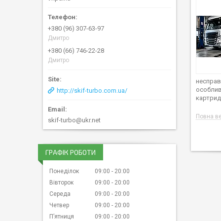
+380 (96) 307-63-97
Дмитро
+380 (66) 746-22-28
Дмитро
несправ
особлив
http://skif-turbo.com.ua/
картрид
Повна ве
skif-turbo@ukr.net
ГРАФІК РОБОТИ
Понеділок
09:00
20:00
Вівторок
09:00
20:00
Середа
09:00
20:00
Четвер
09:00
20:00
Пʼятниця
09:00
20:00