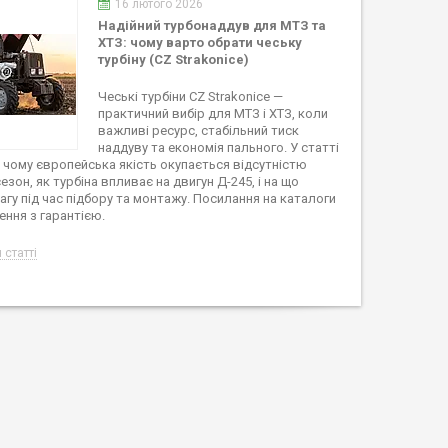
16 лютого 2026
Надійний турбонаддув для МТЗ та
ХТЗ: чому варто обрати чеську
турбіну (CZ Strakonice)
Чеські турбіни CZ Strakonice —
практичний вибір для МТЗ і ХТЗ, коли
важливі ресурс, стабільний тиск
наддуву та економія пального. У статті
чому європейська якість окупається відсутністю
езон, як турбіна впливає на двигун Д-245, і на що
агу під час підбору та монтажу. Посилання на каталоги
ння з гарантією.
 статті