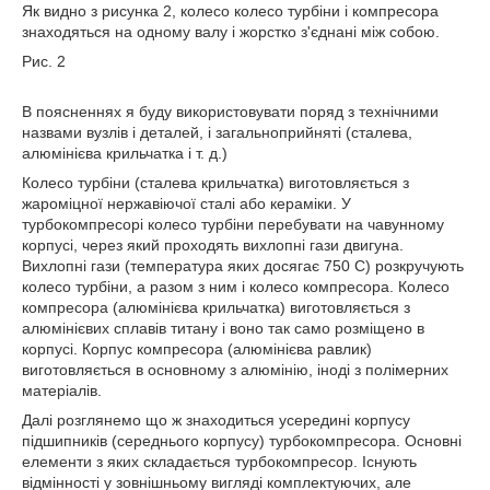
Як видно з рисунка 2, колесо колесо турбіни і компресора
знаходяться на одному валу і жорстко з'єднані між собою.
Рис. 2
В поясненнях я буду використовувати поряд з технічними
назвами вузлів і деталей, і загальноприйняті (сталева,
алюмінієва крильчатка і т. д.)
Колесо турбіни (сталева крильчатка) виготовляється з
жароміцної нержавіючої сталі або кераміки. У
турбокомпресорі колесо турбіни перебувати на чавунному
корпусі, через який проходять вихлопні гази двигуна.
Вихлопні гази (температура яких досягає 750 С) розкручують
колесо турбіни, а разом з ним і колесо компресора. Колесо
компресора (алюмінієва крильчатка) виготовляється з
алюмінієвих сплавів титану і воно так само розміщено в
корпусі. Корпус компресора (алюмінієва равлик)
виготовляється в основному з алюмінію, іноді з полімерних
матеріалів.
Далі розглянемо що ж знаходиться усередині корпусу
підшипників (середнього корпусу) турбокомпресора. Основні
елементи з яких складається турбокомпресор. Існують
відмінності у зовнішньому вигляді комплектуючих, але