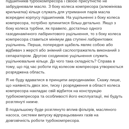
підшипників турбокомпресора і своєю присутністю не
забруднювали масло. З боку колеса компресора (алюмінієва
крильчатка) кільця служать для утримання парів масла
всередині корпусу підшипників. На ущільненні з боку колеса
компресора, потрібно зупинитися більш детально. Якщо з
боку колеса турбіни, як правило, достатньо одного
газодинамічного лабіринтового ущільнення, то з боку колеса
компресора ставиться мінімум два ступені лабіринтових
ущільнень. Перша, попередня щабель являє собою або
відбивач з жерсті або знімний саслоотражатель виконаний з
сепаратором. Другою сходинкою ущільнення служить
ущільнювальне кільце. До чого така складність? Справа в
тому, що під час роботи під колесом компресора утворюється
розряджена область.
Я не буду вдаватися в принципи аеродинаміки. Скажу лише,
що наявність двох зон, тиску і розрядження в області колеса
компресора накладає свій відбиток на конструкцію
турбокомпресора та особливості його експлуатації, які будуть
розглянуті нижче.
В подальшому буде розглянуто вплив фільтрів, масляного
насоса, системи випуску відпрацьованих газів на
довговічність роботи турбокомпресора.