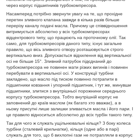
через корпус підшипників турбокомпресора.
Насамперед потрібно звернути увагу на те, що прохідне
перетин зливного клапана завжди в кілька разів більше
перерізу каналу подачі масла. Причому це співвідношення
витримується абсолютно у всіх турбокомпресорах
відцентрового типу, що працюють на проточному олії. Так
само, для турбокомпресорів даного типу, існує загальне
правило, що вісь зливного отвору розташовується строго
вертикально вниз. Допускається відхилення від вертикальної
осі не більше 15°. Зливний патрубок підєднаний до
турбокомпресора не повинен мати різких вигинів і повинен
перебувати в вертикальної осі. У конструкції турбіни
закладено, що масло під тиском повинно потрапити в
підшипники ковзання і упорний підшипник, і тут же, минувши
підшипники, злитися з внутрішньої порожнини середнього
корпусу турбокомпресора. Тобто внутрішній корпус не
заповнений до країв маслом (як багато хто вважає), а в
ньому присутні лише залишки зливається масла і його пари. І
це правило відноситься абсолютно до всіх турбін такого типу.
Так для чого ж служать ущільнювальні кільця? З боку колеса
турбіни (сталевий крильчатки), кільця (одне або в парі)
служать для того, що б вихлопні гази не потрапляли в корпус