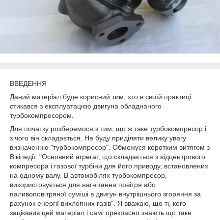
ВВЕДЕННЯ
Даний матеріал буде корисний тим, хто в своїй практиці
стикався з експлуатацією двигуна обладнаного
турбокомпресором.
Для початку розберемося з тим, що ж таке турбокомпресор і
з чого він складається. Не буду приділяти велику увагу
визначенню "турбокомпресор". Обмежуся коротким витягом з
Вікіпедії: "Основний агрегат, що складається з відцентрового
компресора і газової турбіни для його приводу, встановлених
на одному валу. В автомобілях турбокомпресор,
використовується для нагнітання повітря або
паливоповітряної суміші в двигун внутрішнього згоряння за
рахунок енергії вихлопних газів". Я вважаю, що ті, кого
зацікавив цей матеріал і самі прекрасно знають що таке