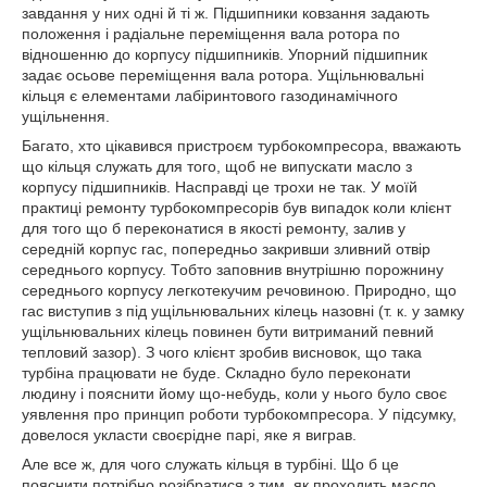
завдання у них одні й ті ж. Підшипники ковзання задають
положення і радіальне переміщення вала ротора по
відношенню до корпусу підшипників. Упорний підшипник
задає осьове переміщення вала ротора. Ущільнювальні
кільця є елементами лабіринтового газодинамічного
ущільнення.
Багато, хто цікавився пристроєм турбокомпресора, вважають
що кільця служать для того, щоб не випускати масло з
корпусу підшипників. Насправді це трохи не так. У моїй
практиці ремонту турбокомпресорів був випадок коли клієнт
для того що б переконатися в якості ремонту, залив у
середній корпус гас, попередньо закривши зливний отвір
середнього корпусу. Тобто заповнив внутрішню порожнину
середнього корпусу легкотекучим речовиною. Природно, що
гас виступив з під ущільнювальних кілець назовні (т. к. у замку
ущільнювальних кілець повинен бути витриманий певний
тепловий зазор). З чого клієнт зробив висновок, що така
турбіна працювати не буде. Складно було переконати
людину і пояснити йому що-небудь, коли у нього було своє
уявлення про принцип роботи турбокомпресора. У підсумку,
довелося укласти своєрідне парі, яке я виграв.
Але все ж, для чого служать кільця в турбіні. Що б це
пояснити потрібно розібратися з тим, як проходить масло